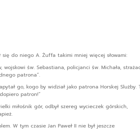
się do niego A. Żuffa takimi mniej więcej słowami:
 wojskowi św. Sebastiana, policjanci św. Michała, straża
adnego patrona”.
pytał go, kogo by widział jako patrona Horskej Slużby. 
 dopiero patron!”
elki miłośnik gór, odbył szereg wycieczek górskich,
pież.
lem. W tym czasie Jan Paweł II nie był jeszcze