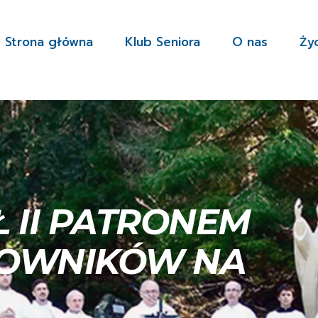
Strona główna
Klub Seniora
O nas
Ży
 II PATRONEM
TOWNIKÓW NA