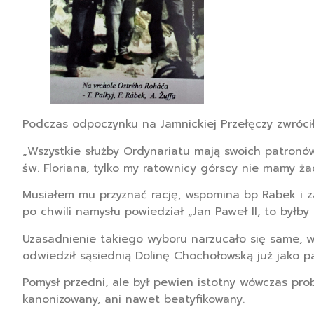
Podczas odpoczynku na Jamnickiej Przełęczy zwrócił 
„Wszystkie służby Ordynariatu mają swoich patronów,
św. Floriana, tylko my ratownicy górscy nie mamy ż
Musiałem mu przyznać rację, wspomina bp Rabek i za
po chwili namysłu powiedział „Jan Paweł II, to byłby
Uzasadnienie takiego wyboru narzucało się same, wi
odwiedził sąsiednią Dolinę Chochołowską już jako pa
Pomysł przedni, ale był pewien istotny wówczas prob
kanonizowany, ani nawet beatyfikowany.