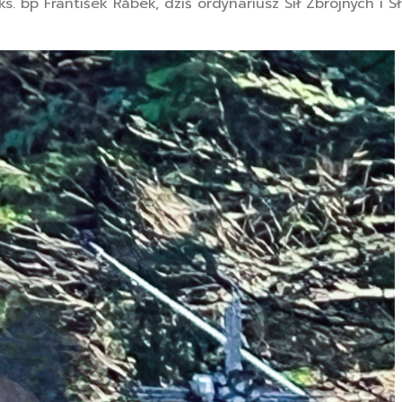
. bp František Rábek, dziś ordynariusz Sił Zbrojnych i S