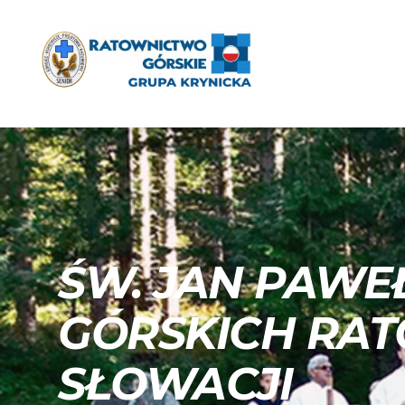
ŚW. JAN PAWEŁ
GÓRSKICH RA
SŁOWACJI