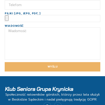
PILIKI [JPG, JEPG, PDF, ]
WIADOMOŚĆ
WYŚLIJ
Klub Seniora Grupa Krynicka
Społeczność ratowników górskich, którzy przez lata służyli
w Beskidzie Sądeckim i nadal pielęgnują tradycję GOPR.