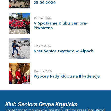
25.06.2026
07 maj 2026
V Spotkanie Klubu Seniora-
Piwniczna
29 kwi 2026
Nasz Senior zwycięża w Alpach
04 mar 2026
Wybory Rady Klubu na II kadencję
Klub Seniora Grupa Krynicka
Społeczność ratowników górskich, którzy przez lata służyli