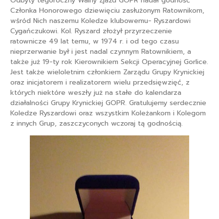
Odbyty tegoroczny Walny Zjazd GOPR nadał godność
Członka Honorowego dziewięciu zasłużonym Ratownikom,
wśród Nich naszemu Koledze klubowemu- Ryszardowi
Cygańczukowi. Kol. Ryszard złożył przyrzeczenie
ratownicze 49 lat temu, w 1974 r. i od tego czasu
nieprzerwanie był i jest nadal czynnym Ratownikiem, a
także już 19-ty rok Kierownikiem Sekcji Operacyjnej Gorlice.
Jest także wieloletnim członkiem Zarządu Grupy Krynickiej
oraz inicjatorem i realizatorem wielu przedsięwzięć, z
których niektóre weszły już na stałe do kalendarza
działalności Grupy Krynickiej GOPR. Gratulujemy serdecznie
Koledze Ryszardowi oraz wszystkim Koleżankom i Kolegom
z innych Grup, zaszczyconych wczoraj tą godnością.