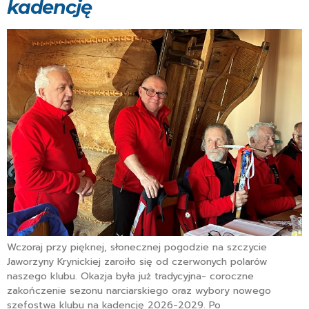
kadencję
Wczoraj przy pięknej, słonecznej pogodzie na szczycie
Jaworzyny Krynickiej zaroiło się od czerwonych polarów
naszego klubu. Okazja była już tradycyjna- coroczne
zakończenie sezonu narciarskiego oraz wybory nowego
szefostwa klubu na kadencję 2026-2029. Po