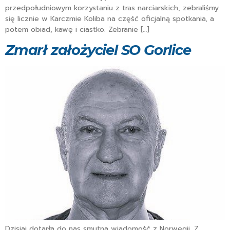
przedpołudniowym korzystaniu z tras narciarskich, zebraliśmy
się licznie w Karczmie Koliba na część oficjalną spotkania, a
potem obiad, kawę i ciastko. Zebranie […]
Zmarł założyciel SO Gorlice
Dzisiaj dotarła do nas smutna wiadomość z Norwegii. Z